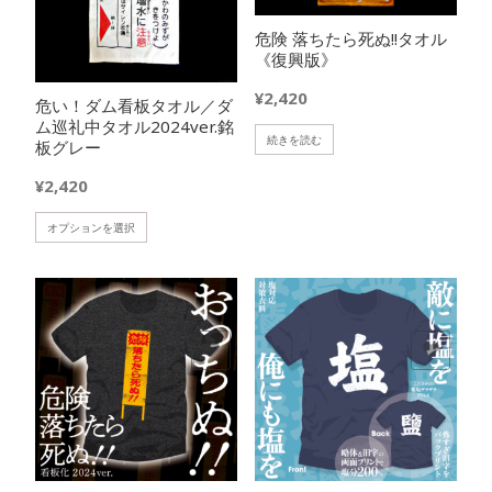
エ
ョ
危険 落ちたら死ぬ!!タオル
ー
ン
《復興版》
シ
が
ョ
あ
¥
2,420
危い！ダム看板タオル／ダ
ン
り
ム巡礼中タオル2024ver.銘
が
ま
続きを読む
板グレー
あ
す。
り
¥
2,420
オ
ま
プ
す。
こ
オプションを選択
シ
オ
の
ョ
プ
商
ン
シ
品
は
ョ
に
商
ン
は
品
欲しいモノに追加
欲しいモノに追加
は
複
ペ
商
数
ー
品
の
ジ
ペ
バ
か
ー
リ
ら
ジ
エ
選