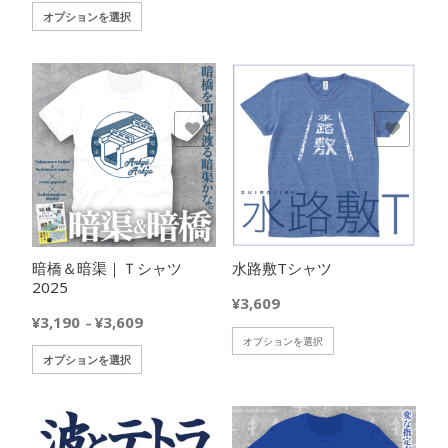
ら
あ
り
こ
オプションを選択
商
選
り
ま
の
品
択
ま
す。
商
に
で
す。
オ
品
は
き
オ
プ
に
複
ま
プ
シ
は
数
す
欲しいモノに追加
欲しいモノに追加
シ
ョ
複
の
ョ
ン
数
バ
ン
は
の
リ
は
商
バ
エ
商
品
リ
ー
品
ペ
エ
シ
ペ
ー
暗橋＆暗渠｜Ｔシャツ
水路敷Tシャツ
ー
ョ
ー
ジ
2025
シ
ン
¥
3,609
ジ
か
ョ
が
価
¥
3,190
¥
3,609
–
か
ら
ン
あ
格
こ
オプションを選択
ら
選
が
り
こ
オプションを選択
帯:
の
選
択
あ
ま
の
¥3,190
商
択
で
り
す。
商
–
品
で
き
ま
オ
品
¥3,609
に
き
ま
す。
プ
に
は