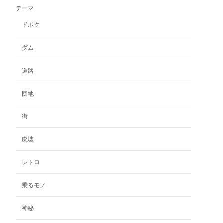
は
数
商
テーマ
エ
商
の
品
ー
ドボク
品
バ
ペ
シ
ペ
リ
ー
ョ
ー
エ
ジ
ダム
ン
ジ
ー
か
が
か
シ
ら
道路
あ
ら
ョ
選
り
選
ン
択
ま
団地
択
が
で
す。
で
あ
き
オ
街
き
り
ま
プ
ま
ま
す
シ
廃墟
す
す。
ョ
オ
ン
レトロ
プ
は
シ
商
ョ
乗るモノ
品
ン
ペ
は
ー
神秘
商
ジ