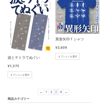
ま
す
オ
シ
は
複
す
欲しいモノに追加
欲しいモノに追加
プ
ョ
複
数
シ
ン
数
の
ョ
は
の
バ
ン
商
バ
リ
は
品
リ
エ
商
ペ
エ
ー
品
ー
異形矢印Ｔシャツ
ー
シ
ペ
ジ
シ
ョ
¥
3,609
ー
か
ョ
ン
ジ
ら
ン
が
こ
オプションを選択
波とテトラてぬぐい
か
選
が
あ
の
ら
択
あ
り
¥
1,575
商
選
で
り
ま
品
択
き
ま
こ
す。
オプションを選択
に
で
ま
す。
の
オ
は
き
す
オ
商
プ
複
ま
プ
品
シ
数
←
1
2
3
4
→
す
シ
に
ョ
の
商品カテゴリー
ョ
は
ン
バ
ン
複
は
リ