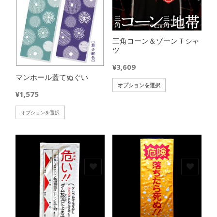
三角コーン＆ゾーンＴシャ
ツ
¥
3,609
マンホール蓋てぬぐい
こ
オプションを選択
¥
1,575
の
商
こ
オプションを選択
品
の
に
商
は
品
複
に
数
は
の
欲しいモノに追加
欲しいモノに追加
複
バ
数
リ
の
エ
バ
ー
リ
シ