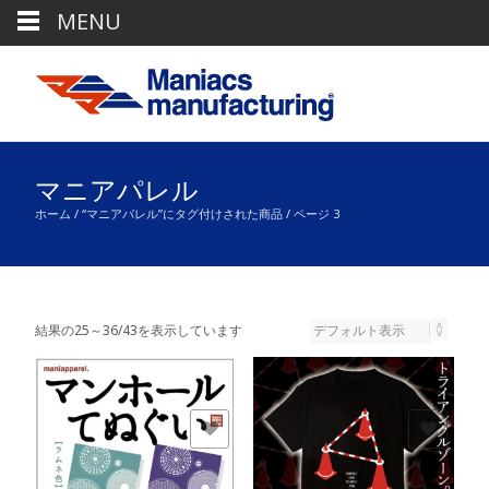
MENU
マニアパレル
ホーム
/
“マニアパレル”にタグ付けされた商品
/ ページ 3
結果の25～36/43を表示しています
欲しいモノに追加
欲しいモノに追加