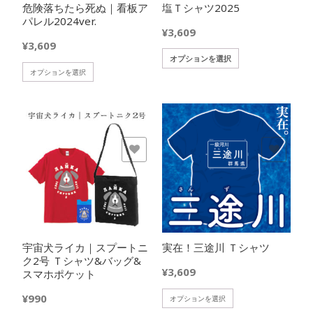
か
危険落ちたら死ぬ｜看板ア
塩Ｔシャツ2025
ー
択
ら
パレル2024ver.
シ
で
¥
3,609
選
ョ
き
¥
3,609
択
ン
ま
こ
オプションを選択
で
が
す
こ
の
オプションを選択
き
あ
の
商
ま
り
商
品
す
ま
品
に
す。
に
は
オ
は
複
欲しいモノに追加
欲しいモノに追加
プ
複
数
シ
数
の
ョ
の
バ
ン
バ
リ
は
リ
エ
商
エ
ー
品
宇宙犬ライカ｜スプートニ
実在！三途川 Ｔシャツ
ー
シ
ペ
ク2号 Ｔシャツ&バッグ&
シ
ョ
¥
3,609
ー
スマホポケット
ョ
ン
ジ
ン
が
¥
990
こ
オプションを選択
か
が
あ
の