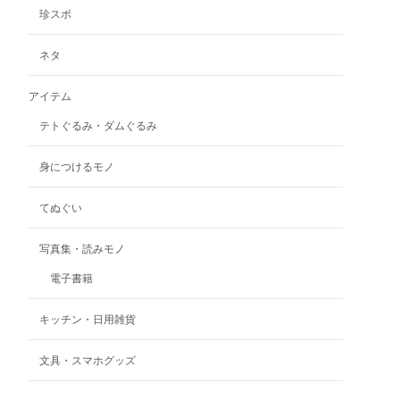
品
か
珍スポ
ペ
ら
ー
選
ネタ
ジ
択
か
で
アイテム
ら
き
選
ま
テトぐるみ・ダムぐるみ
択
す
で
身につけるモノ
き
ま
てぬぐい
す
写真集・読みモノ
電子書籍
キッチン・日用雑貨
文具・スマホグッズ