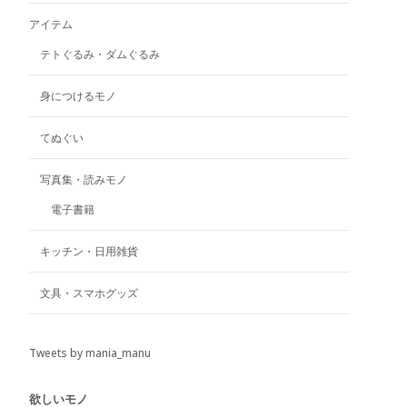
ー
アイテム
ジ
テトぐるみ・ダムぐるみ
か
ら
選
身につけるモノ
択
で
てぬぐい
き
ま
写真集・読みモノ
す
電子書籍
キッチン・日用雑貨
文具・スマホグッズ
Tweets by mania_manu
欲しいモノ