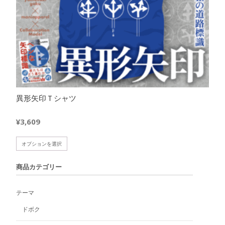
異形矢印Ｔシャツ
¥
3,609
こ
オプションを選択
の
商
商品カテゴリー
品
に
テーマ
は
複
ドボク
数