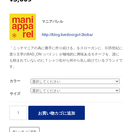
マニアパレル
http://blog.livedoor.jp/r2koba/
「ニッチマニアの為に勝手に作り続ける」をスローガンに、0.05世紀に
渡り主宰のBAD_ON（バドン）が極地的に興味あるモチーフを、誰に
も頼まれていないのにＴシャツ化やら何やら化し続けているブランドで
す。
カラー
サイズ
水
お買い物カゴに追加
路
敷
T
欲しいモノに追加