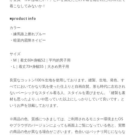
着こなしてみないか！
■product info
カラー
・練馬路上擦れブルー
・暗渠内霜降ネイビー
サイズ
・M｜着丈69×身幅52｜平均的男子用
・L｜着丈73×身幅55｜大きめ男子用
良質なコットン100％生地を使用しております。縫製、生地、発色、す
べてにおいてかなり気を使った仕上りと自画自賛。形も時代に左右され
ないベーシックなスタイル着る人、スタイルを選びません。「縫製も素
材も思ったより…いや思っていた以上にしっかりしていて良いです」と
いうお声を頂戴しております。
※商品の色、質感につきましては、ご利用されるモニター環境またOS
やブラウザのバージョンによっても画面上ご覧になっている色と、実際
の商品の色が異なる場合がございます。色合いはバッチリ同じにならな