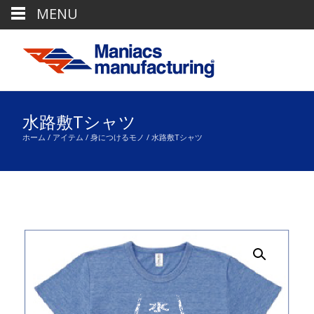
MENU
水路敷Tシャツ
ホーム
/
アイテム
/
身につけるモノ
/ 水路敷Tシャツ