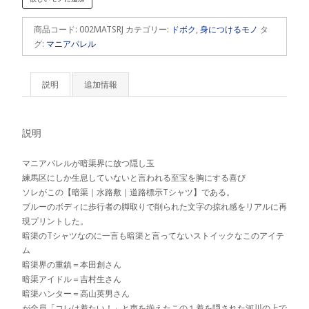
シ
ャ
商品コード:
002MATSRJ
カテゴリー:
ドボク
,
身につけるモノ
タ
ツ
グ:
マニアパレル
個
説明
追加情報
説明
マニアパレルが暗渠界に放つ隠し玉
練馬区にしか生息していないと言われる至宝を胸にする喜び
ソレがこの【暗渠｜水路敷｜道路標示Tシャツ】である。
ブルーのボディに歩行者の脚取りで削られた文字の掠れ感をリアルに再
現プリントした。
暗渠のTシャツなのに一言も暗渠と言ってないストイックなこのアイテ
ム
暗渠界の重鎮＝本田創さん
暗渠アイドル＝吉村生さん
暗渠ハンター＝高山英男さん
が全員「コレは着たい！」と声を揃えたこの１着を隠された河川の上で