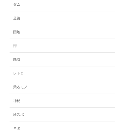
の
ダム
バ
リ
道路
エ
ー
団地
シ
ョ
ン
街
が
あ
廃墟
り
ま
レトロ
す。
オ
乗るモノ
プ
シ
神秘
ョ
ン
珍スポ
は
商
品
ネタ
ペ