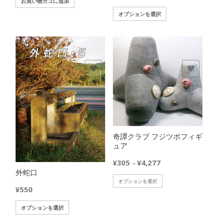
り
き
お買い物カゴに追加
択
ま
ま
こ
オプションを選択
で
す。
す
の
き
オ
商
ま
プ
品
す
シ
に
ョ
は
欲しいモノに追加
欲しいモノに追加
ン
複
は
数
商
の
品
バ
ペ
リ
ー
エ
ジ
奇譚クラブ フジツボフィギ
ー
か
ュア
シ
ら
ョ
価
¥
305
¥
4,277
–
選
ン
格
外蛇口
択
が
こ
帯:
オプションを選択
で
あ
¥
550
の
¥305
き
り
商
–
ま
こ
ま
オプションを選択
品
¥4,277
す
の
す。