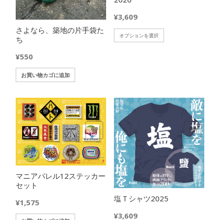
が
ョ
あ
¥
3,609
ン
り
さよなら、築地の片手袋た
が
こ
ま
オプションを選択
ち
あ
の
す。
り
商
オ
¥
550
ま
品
プ
す。
お買い物カゴに追加
に
シ
オ
は
ョ
プ
複
ン
シ
数
は
ョ
の
商
ン
バ
品
欲しいモノに追加
欲しいモノに追加
は
リ
ペ
商
エ
ー
品
ー
ジ
ペ
シ
か
マニアパレル12ステッカー
ー
ョ
ら
セット
ジ
ン
選
か
塩Ｔシャツ2025
が
択
¥
1,575
ら
あ
で
¥
3,609
選