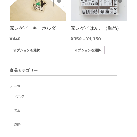
欲しいモノに追加
欲しいモノに追加
リ
シ
複
は
エ
ョ
数
商
ー
ン
の
品
シ
は
バ
ペ
家ンゲイ・キーホルダー
家ンゲイはんこ（単品）
ョ
商
リ
ー
ン
品
エ
価
¥
440
¥
350
¥
1,350
ジ
–
が
ペ
ー
格
か
あ
ー
こ
こ
シ
オプションを選択
オプションを選択
帯:
ら
り
ジ
の
の
ョ
¥350
選
ま
か
商
商
ン
–
択
す。
ら
品
品
が
¥1,350
で
商品カテゴリー
オ
選
に
に
あ
き
プ
択
は
は
り
ま
テーマ
シ
で
複
複
ま
す
ョ
き
数
数
す。
ドボク
ン
ま
の
の
オ
は
す
バ
バ
プ
ダム
商
リ
リ
シ
品
エ
エ
ョ
道路
ペ
ー
ー
ン
ー
シ
シ
は