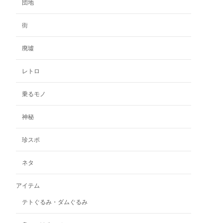
ジ
団地
ョ
ョ
商
か
ン
ン
品
ら
街
が
が
ペ
選
あ
あ
ー
択
り
り
ジ
廃墟
で
ま
ま
か
き
す。
す。
ら
レトロ
ま
オ
オ
選
す
プ
プ
択
乗るモノ
シ
シ
で
ョ
ョ
き
神秘
ン
ン
ま
は
は
す
珍スポ
商
商
品
品
ペ
ペ
ネタ
ー
ー
ジ
ジ
アイテム
か
か
テトぐるみ・ダムぐるみ
ら
ら
選
選