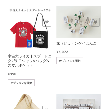
に
商
オ
は
品
プ
複
に
シ
数
は
ョ
の
欲しいモノに追加
欲しいモノに追加
複
ン
バ
数
は
リ
の
商
エ
バ
品
ー
家（いえ）ンゲイはんこ
リ
ペ
シ
エ
ー
¥
5,072
ョ
宇宙犬ライカ｜スプートニ
ー
ジ
ン
ク2号 Ｔシャツ&バッグ&
こ
シ
オプションを選択
か
が
スマホポケット
の
ョ
ら
あ
商
ン
選
り
¥
990
品
が
択
ま
に
あ
で
こ
オプションを選択
す。
は
り
き
の
オ
複
ま
ま
商
プ
数
す。
す
品
シ
の
オ
に
ョ
バ
プ
は
ン