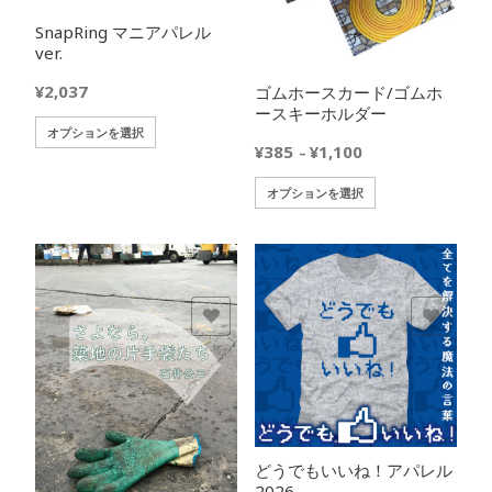
SnapRing マニアパレル
ver.
¥
2,037
ゴムホースカード/ゴムホ
ースキーホルダー
こ
オプションを選択
価
¥
385
¥
1,100
–
の
格
商
こ
オプションを選択
帯:
品
の
¥385
に
商
–
は
品
¥1,100
複
に
数
は
の
欲しいモノに追加
欲しいモノに追加
複
バ
数
リ
の
エ
バ
ー
リ
シ
エ
ョ
どうでもいいね！アパレル
ー
ン
2026
シ