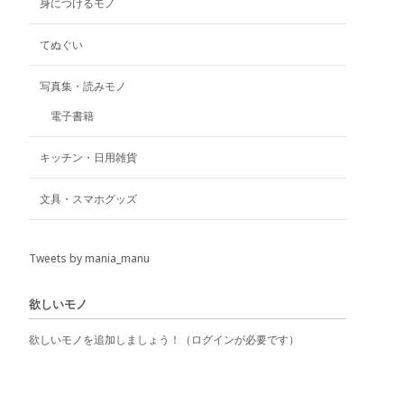
択
択
身につけるモノ
で
で
き
き
てぬぐい
ま
ま
す
す
写真集・読みモノ
電子書籍
キッチン・日用雑貨
文具・スマホグッズ
Tweets by mania_manu
欲しいモノ
欲しいモノを追加しましょう！（ログインが必要です）