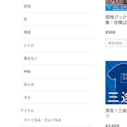
団地
団地ブック
街
集：住棟は
¥
500
廃墟
続きを読む
レトロ
乗るモノ
神秘
欲しいモノに追加
珍スポ
ネタ
実在！三途
アイテム
ツ
テトぐるみ・ダムぐるみ
¥
3,609