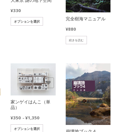
¥
330
完全樹海マニュアル
こ
オプションを選択
の
¥
880
商
品
続きを読む
に
は
複
数
の
バ
リ
欲しいモノに追加
欲しいモノに追加
エ
ー
家ンゲイはんこ（単
シ
品）
ョ
ン
価
¥
350
¥
1,350
–
が
格
あ
こ
オプションを選択
帯:
崩壊地ブック４