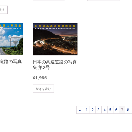
の
の
商
商
こ
選択
品
品
の
に
に
商
は
は
品
複
複
に
数
数
は
欲しいモノに追加
の
の
複
バ
バ
数
リ
リ
の
道路の写真
日本の高速道路の写真
エ
エ
バ
集 第2号
ー
ー
リ
シ
シ
¥
1,986
エ
ョ
ョ
ー
続きを読む
ン
ン
シ
が
が
ョ
あ
あ
ン
り
り
が
←
1
2
3
4
5
6
7
8
ま
ま
あ
す。
す。
り
オ
オ
ま