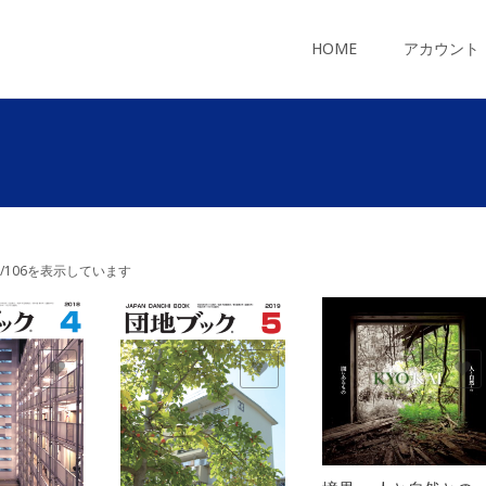
コ
ン
HOME
アカウント
テ
ン
ツ
へ
ス
キ
ッ
プ
4/106を表示しています
欲しいモノに追加
欲しいモノに追加