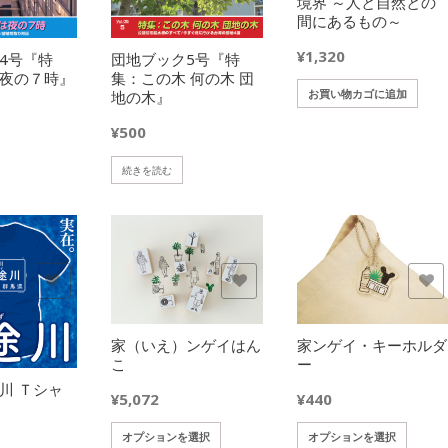
境界 ～人と自然との
間にあるもの～
¥
1,320
団地ブック5号『特
4号『特
集：この木 何の木 団
夜の７時』
お買い物カゴに追加
地の木』
¥
500
続きを読む
欲しいモノに追加
欲しいモノに追加
家（いえ）ンゲイはん
家ンゲイ・キーホルダ
こ
ー
川 Ｔシャ
¥
5,072
¥
440
こ
こ
オプションを選択
オプションを選択