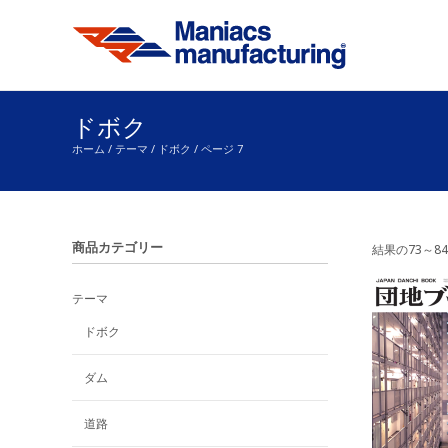
ドボク
ホーム
/
テーマ
/
ドボク
/ ページ 7
商品カテゴリー
結果の73～8
テーマ
ドボク
欲しいモノに追加
ダム
道路