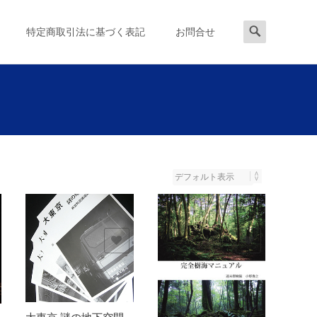
検
特定商取引法に基づく表記
お問合せ
索
対
象:
欲しいモノに追加
欲しいモノに追加
大東京 謎の地下空間