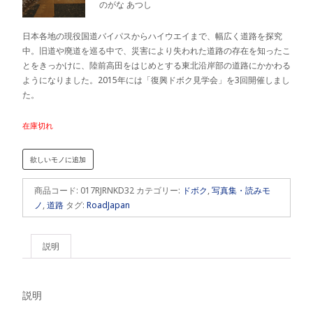
のがな あつし
日本各地の現役国道バイパスからハイウエイまで、幅広く道路を探究
中。旧道や廃道を巡る中で、災害により失われた道路の存在を知ったこ
とをきっかけに、陸前高田をはじめとする東北沿岸部の道路にかかわる
ようになりました。2015年には「復興ドボク見学会」を3回開催しまし
た。
在庫切れ
欲しいモノに追加
商品コード:
017RJRNKD32
カテゴリー:
ドボク
,
写真集・読みモ
ノ
,
道路
タグ:
RoadJapan
説明
説明