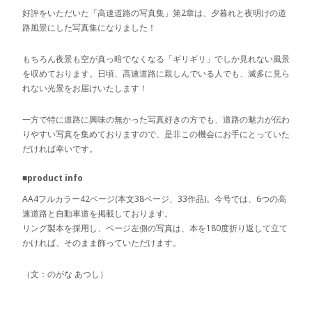
好評をいただいた「高速道路の写真集」第2章は、夕暮れと夜明けの道
路風景にした写真集になりました！
もちろん夜景も空が真っ暗でなくなる「ギリギリ」でしか見れない風景
を収めております。日頃、高速道路に親しんでいる人でも、滅多に見ら
れない光景をお届けいたします！
一方で特に道路に興味の無かった写真好きの方でも、道路の魅力が伝わ
りやすい写真を集めておりますので、是非この機会にお手にとっていた
だければ幸いです。
■product info
AA4フルカラー42ページ(本文38ページ、33作品)。今号では、6つの高
速道路と自動車道を掲載しております。
リング製本を採用し、ページ左側の写真は、本を180度折り返して立て
かければ、そのまま飾っていただけます。
（文：のがな あつし）