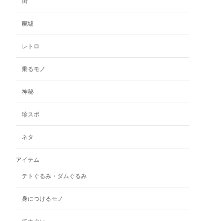
ン
街
が
あ
廃墟
り
ま
レトロ
す。
オ
乗るモノ
プ
シ
神秘
ョ
ン
珍スポ
は
商
品
ネタ
ペ
ー
アイテム
ジ
テトぐるみ・ダムぐるみ
か
ら
選
身につけるモノ
択
で