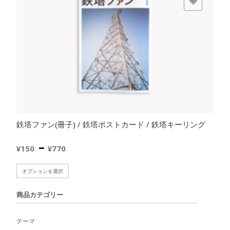
欲しいモノに追加
鉄塔ファン(冊子) / 鉄塔ポストカード / 鉄塔キーリング
価
–
¥
150
¥
770
格
こ
オプションを選択
の
帯:
商
商品カテゴリー
品
¥150
に
テーマ
は