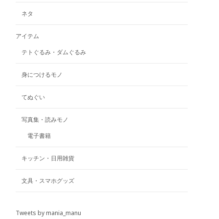
商
品
ネタ
ペ
ー
アイテム
ジ
テトぐるみ・ダムぐるみ
か
ら
選
身につけるモノ
択
で
てぬぐい
き
ま
写真集・読みモノ
す
電子書籍
キッチン・日用雑貨
文具・スマホグッズ
Tweets by mania_manu