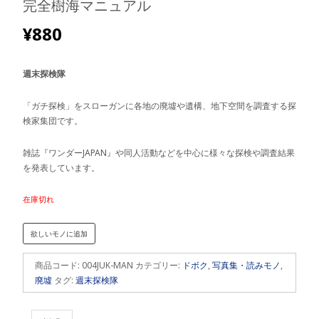
完全樹海マニュアル
¥
880
週末探検隊
「ガチ探検」をスローガンに各地の廃墟や遺構、地下空間を調査する探
検家集団です。
雑誌『ワンダーJAPAN』や同人活動などを中心に様々な探検や調査結果
を発表しています。
在庫切れ
欲しいモノに追加
商品コード:
004JUK-MAN
カテゴリー:
ドボク
,
写真集・読みモノ
,
廃墟
タグ:
週末探検隊