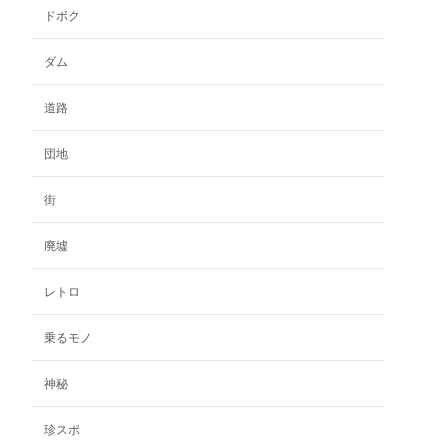
–
複
ドボク
数
¥770
の
ダム
バ
リ
道路
エ
ー
団地
シ
ョ
ン
街
が
あ
廃墟
り
ま
レトロ
す。
オ
乗るモノ
プ
シ
神秘
ョ
ン
珍スポ
は