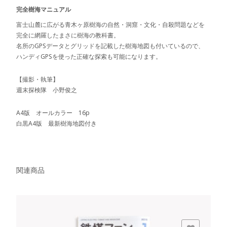
完全樹海マニュアル
富士山麓に広がる青木ヶ原樹海の自然・洞窟・文化・自殺問題などを
完全に網羅したまさに樹海の教科書。
名所のGPSデータとグリッドを記載した樹海地図も付いているので、
ハンディGPSを使った正確な探索も可能になります。
【撮影・執筆】
週末探検隊 小野俊之
A4版 オールカラー 16p
白黒A4版 最新樹海地図付き
関連商品