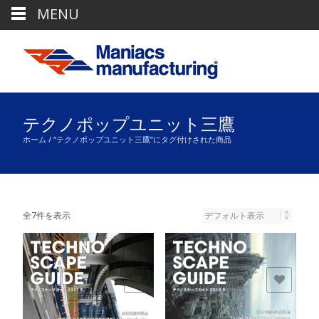
MENU
テクノポップユニット三鷹
ホーム
/ “テクノポップユニット三鷹”にタグ付けされた商品
全7件を表示
欲しいモノに追加
欲しいモノに追加