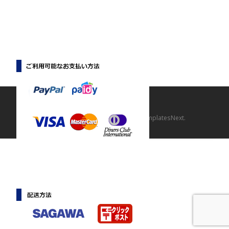
Copyright © 【マニマニ】
Powered by WordPress
, Theme
i-craft
by TemplatesNext.