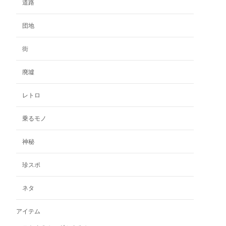
道路
エ
ー
団地
シ
ョ
ン
街
が
あ
廃墟
り
ま
レトロ
す。
オ
乗るモノ
プ
シ
神秘
ョ
ン
珍スポ
は
商
品
ネタ
ペ
ー
アイテム
ジ