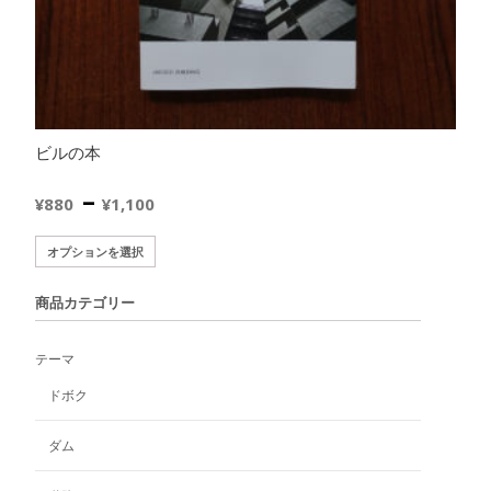
ビルの本
価
–
¥
880
¥
1,100
格
こ
オプションを選択
の
帯:
商
商品カテゴリー
品
¥880
に
テーマ
は
–
複
ドボク
数
¥1,100
の
ダム
バ
リ