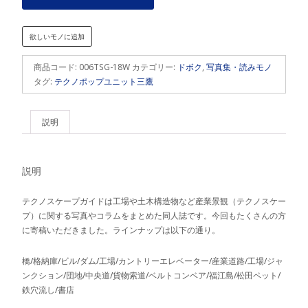
GUIDE
2018
欲しいモノに追加
冬
個
商品コード:
006TSG-18W
カテゴリー:
ドボク
,
写真集・読みモノ
タグ:
テクノポップユニット三鷹
説明
説明
テクノスケープガイドは工場や土木構造物など産業景観（テクノスケー
プ）に関する写真やコラムをまとめた同人誌です。今回もたくさんの方
に寄稿いただきました。ラインナップは以下の通り。
橋/格納庫/ビル/ダム/工場/カントリーエレベーター/産業道路/工場/ジャ
ンクション/団地/中央道/貨物索道/ベルトコンベア/福江島/松田ペット/
鉄穴流し/書店