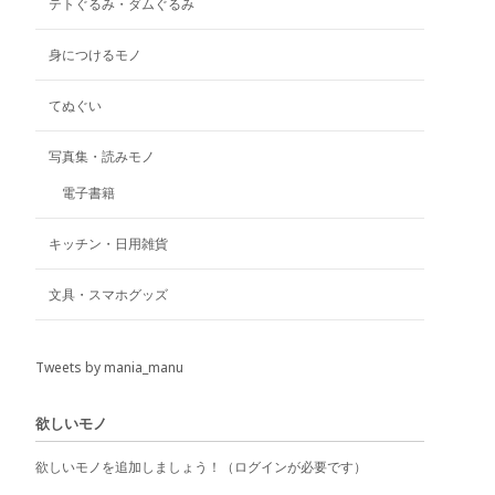
テトぐるみ・ダムぐるみ
か
ら
選
身につけるモノ
択
で
てぬぐい
き
ま
写真集・読みモノ
す
電子書籍
キッチン・日用雑貨
文具・スマホグッズ
Tweets by mania_manu
欲しいモノ
欲しいモノを追加しましょう！（ログインが必要です）