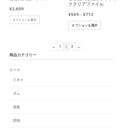
が
ククリアファイル
か
ら
シ
あ
¥
3,609
ら
選
ョ
り
価
¥
509
¥
712
–
選
択
ン
ま
こ
格
オプションを選択
択
で
が
こ
す。
の
オプションを選択
帯:
で
き
あ
の
オ
商
¥509
き
ま
り
商
プ
品
–
ま
す
ま
品
シ
に
¥712
←
1
2
3
→
す
す。
に
ョ
は
オ
商品カテゴリー
は
ン
複
プ
複
は
数
シ
数
商
の
テーマ
ョ
の
品
バ
ン
ドボク
バ
ペ
リ
は
リ
ー
エ
商
エ
ジ
ダム
ー
品
ー
か
シ
ペ
シ
ら
ョ
道路
ー
ョ
選
ン
ジ
ン
択
が
団地
か
が
で
あ
ら
あ
き
り