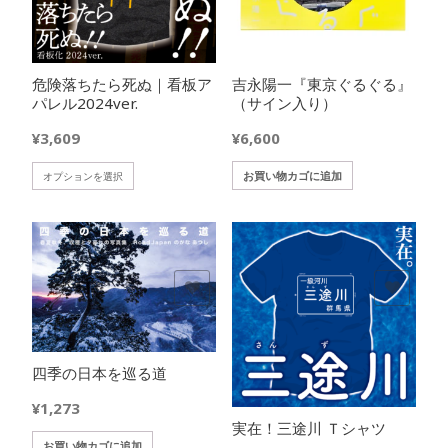
危険落ちたら死ぬ｜看板ア
吉永陽一『東京ぐるぐる』
パレル2024ver.
（サイン入り）
¥
3,609
¥
6,600
こ
お買い物カゴに追加
オプションを選択
の
商
品
に
は
欲しいモノに追加
欲しいモノに追加
複
数
の
バ
四季の日本を巡る道
リ
エ
¥
1,273
実在！三途川 Ｔシャツ
ー
お買い物カゴに追加
シ