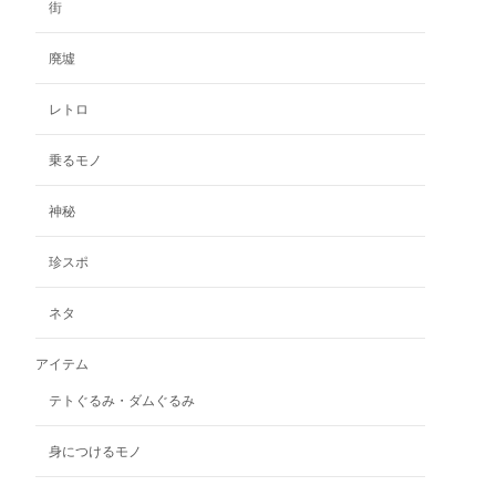
街
選
り
ま
ま
択
ま
す
す。
で
廃墟
す。
オ
き
オ
プ
ま
レトロ
プ
シ
す
シ
ョ
ョ
ン
乗るモノ
ン
は
は
商
神秘
商
品
品
ペ
珍スポ
ペ
ー
ー
ジ
ネタ
ジ
か
か
ら
アイテム
ら
選
選
択
テトぐるみ・ダムぐるみ
択
で
で
き
身につけるモノ
き
ま
ま
す