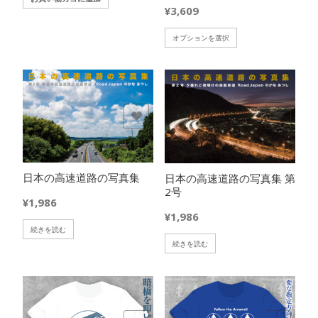
¥
3,609
ョ
ン
こ
オプションを選択
が
の
あ
商
り
品
ま
に
す。
は
欲しいモノに追加
欲しいモノに追加
オ
複
プ
数
シ
の
ョ
バ
日本の高速道路の写真集
日本の高速道路の写真集 第
ン
リ
2号
は
エ
¥
1,986
商
ー
¥
1,986
品
シ
続きを読む
ペ
続きを読む
ョ
ー
ン
ジ
が
か
あ
ら
り
選