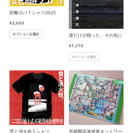
エ
エ
ー
距離ガバＴシャツ2025
ー
シ
シ
ョ
¥
3,609
ョ
ン
ン
が
こ
オプションを選択
道だけが残った、その先に
が
あ
の
あ
り
¥
1,210
商
り
ま
品
ま
す。
こ
オプションを選択
に
す。
オ
の
は
オ
プ
商
複
プ
シ
品
数
シ
ョ
に
の
ョ
ン
は
バ
欲しいモノに追加
欲しいモノに追加
ン
は
複
リ
は
商
数
エ
商
品
の
ー
品
ペ
バ
シ
ペ
ー
リ
ョ
ー
ジ
エ
ン
ジ
雪と消火栓Ｔシャツ
首都圏高速道路ネットワー
か
ー