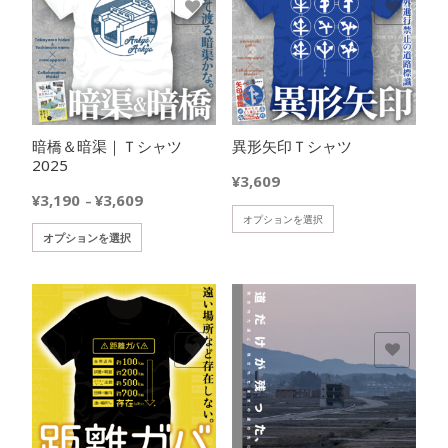
ま
欲しいモノに追加
欲しいモノに追加
択
す。
で
オ
き
プ
ま
シ
す
ョ
ン
暗橋＆暗渠｜Ｔシャツ
異形矢印Ｔシャツ
は
2025
商
¥
3,609
品
価
¥
3,190
¥
3,609
–
ペ
格
こ
オプションを選択
ー
こ
オプションを選択
帯:
の
ジ
の
¥3,190
商
か
商
–
品
ら
品
¥3,609
に
選
に
は
択
は
複
欲しいモノに追加
欲しいモノに追加
で
複
数
き
数
の
ま
の
バ
す
バ
リ
リ