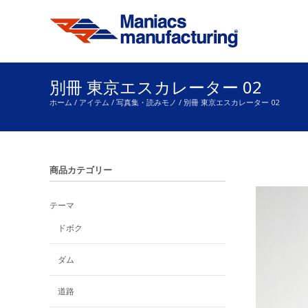
別冊 東京エスカレーター 02
ホーム
/
アイテム
/
写真集・読みモノ
/ 別冊 東京エスカレーター 02
商品カテゴリー
テーマ
ドボク
ダム
道路