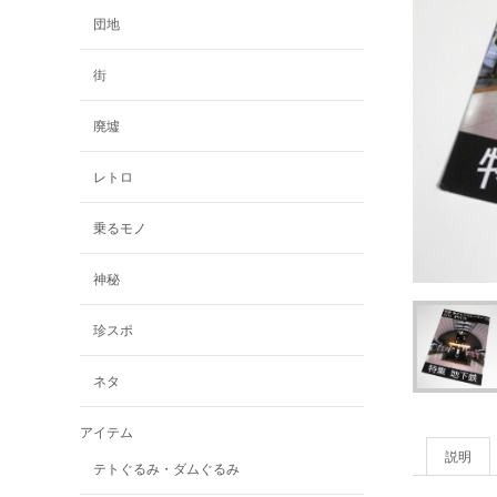
団地
街
廃墟
レトロ
乗るモノ
神秘
珍スポ
ネタ
アイテム
説明
テトぐるみ・ダムぐるみ