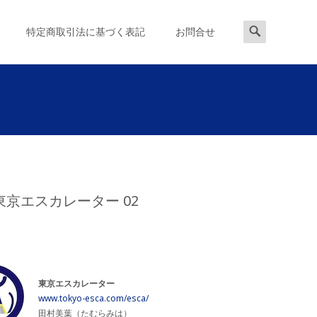
検
特定商取引法に基づく表記
お問合せ
索
対
象:
東京エスカレーター 02
東京エスカレーター
www.tokyo-esca.com/esca/
田村美葉（たむらみは）