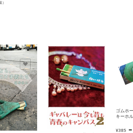
葉）
に追加
欲しいモノに追加
欲しい
ゴムホー
キーホ
¥
385