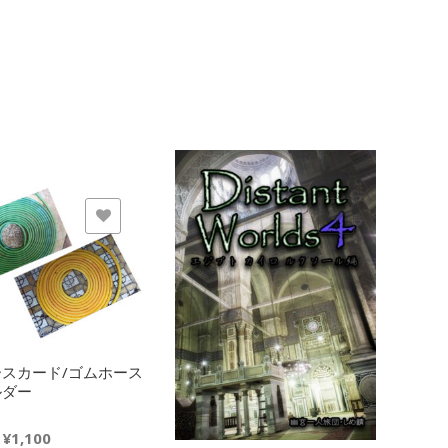
モノに追加
欲しいモノに追加
欲
スカード/ゴムホース
ラヂ
ルダー
¥
1,32
価
–
¥
1,100