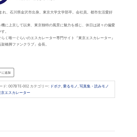
年生まれ、石川県金沢市出身。東京大学文学部卒。会社員。都市生活愛好
を機に上京して以来、東京独特の風景に魅力を感じ、休日は諸々の偏愛
やす。
そらく唯一ぐらいのエスカレーター専門サイト『東京エスカレーター』
高架橋脚ファンクラブ」会長。
ノに追加
ード:
007BTE-002
カテゴリー:
ドボク
,
乗るモノ
,
写真集・読みモノ
東京エスカレーター