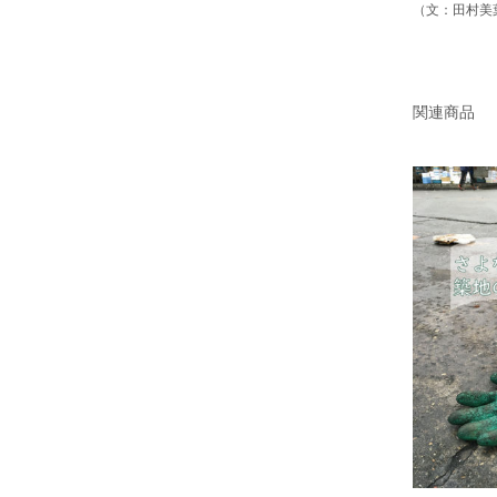
（文：田村美
関連商品
欲しいモノ