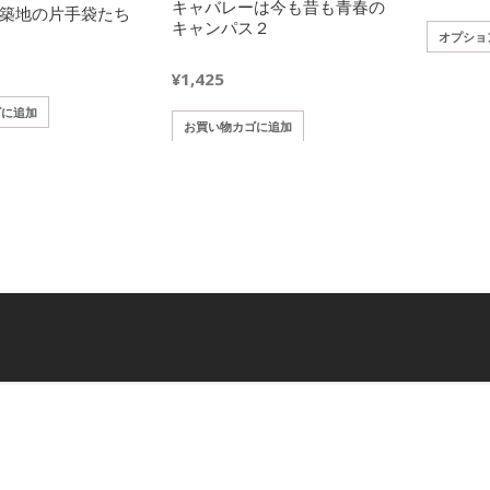
キャバレーは今も昔も青春の
築地の片手袋たち
キャンパス２
オプショ
¥
1,425
ゴに追加
お買い物カゴに追加