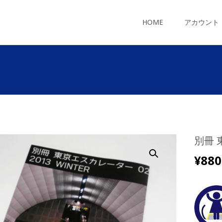
コ
ン
HOME
アカウント
テ
ン
ツ
へ
ス
キ
ッ
プ
別冊 
¥
880