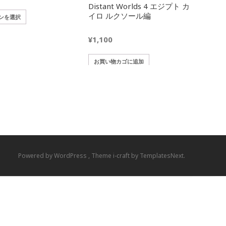
Distant Worlds 4 エジプト カ
続き
格
イロ ルクソール編
こ
ンを選択
の
帯:
商
¥
1,100
品
¥385
に
お買い物カゴに追加
は
–
複
数
¥1,100
の
バ
リ
エ
ー
シ
Powered by WordPress
, Theme
i-craft
by TemplatesNext.
ョ
ン
が
あ
り
ま