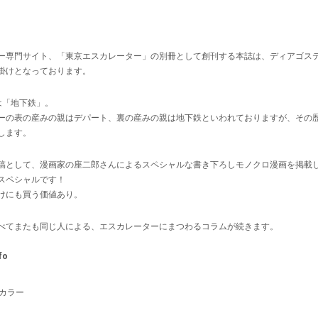
ー専門サイト、「東京エスカレーター」の別冊として創刊する本誌は、ディアゴス
掛けとなっております。
は「地下鉄」。
ーの表の産みの親はデパート、裏の産みの親は地下鉄といわれておりますが、その
します。
稿として、漫画家の座二郎さんによるスペシャルな書き下ろしモノクロ漫画を掲載
スペシャルです！
けにも買う価値あり。
べてまたも同じ人による、エスカレーターにまつわるコラムが続きます。
fo
ルカラー