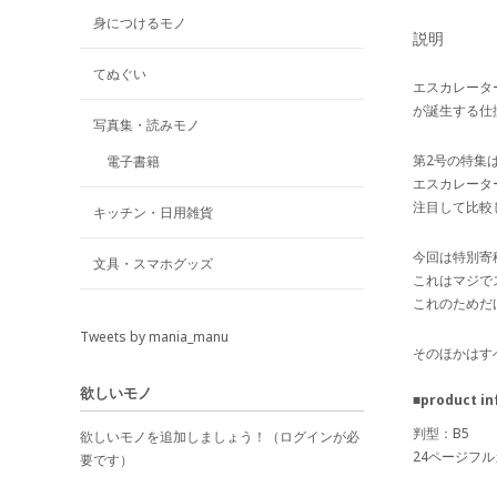
身につけるモノ
説明
てぬぐい
エスカレータ
が誕生する仕
写真集・読みモノ
第2号の特集
電子書籍
エスカレータ
注目して比較
キッチン・日用雑貨
今回は特別寄
文具・スマホグッズ
これはマジで
これのためだ
Tweets by mania_manu
そのほかはす
欲しいモノ
■product in
判型：B5
欲しいモノを追加しましょう！（ログインが必
24ページフ
要です）