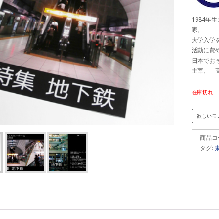
1984
家。
大学入学
活動に費
日本でお
主宰、「
在庫切れ
欲しいモ
商品コ
タグ: