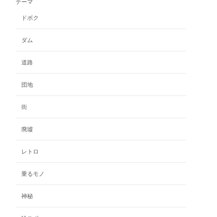
テーマ
は
–
複
ドボク
数
¥1,100
の
ダム
バ
リ
道路
エ
ー
団地
シ
ョ
ン
街
が
あ
廃墟
り
ま
レトロ
す。
オ
乗るモノ
プ
シ
神秘
ョ
ン