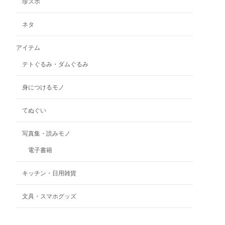
珍スポ
は
商
品
ネタ
ペ
ー
アイテム
ジ
テトぐるみ・ダムぐるみ
か
ら
選
身につけるモノ
択
で
てぬぐい
き
ま
写真集・読みモノ
す
電子書籍
キッチン・日用雑貨
文具・スマホグッズ