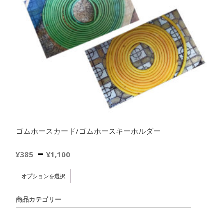
ゴムホースカード/ゴムホースキーホルダー
価
–
¥
385
¥
1,100
格
こ
オプションを選択
の
帯:
商
商品カテゴリー
品
¥385
に