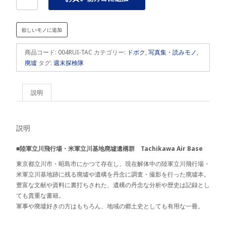
Archives
01
個
欲しいモノに追加
商品コード:
004RUI-TAC
カテゴリー:
ドボク
,
写真集・読みモノ
,
廃墟
タグ:
週末探検隊
説明
説明
■陸軍立川飛行場・米軍立川基地廃墟遺構群 Tachikawa Air Base
東京都立川市・昭島市にかつて存在し、現在解体中の陸軍立川飛行場・
米軍立川基地跡に残る廃墟や遺構を丹念に調査・撮影を行った廃墟本。
豊富な文献や資料に裏打ちされた、遺構の丹念な分析や歴史は記録とし
ても貴重な書籍。
軍事や廃墟好きの方はもちろん、地域の郷土史としても有用な一冊。