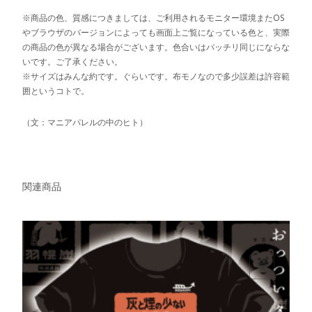
※商品の色、質感につきましては、ご利用されるモニター環境またOS
やブラウザのバージョンによっても画面上ご覧になっている色と、実際
の商品の色が異なる場合がございます。色合いはバッチリ同じにならな
いです。ご了承ください。
※サイズはみんな約です。ぐらいです。布モノなので多少誤差は許容範
囲というコトで。
（文：マニアパレルの中のヒト）
関連商品
欲しいモノに追加