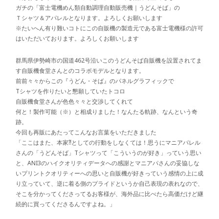
ガチの「富士電機めん類自動調理自動販売機｜うどんそば」の
Ｔシャツ＆アパレルとなります。よろしくお願いします
※たいへん有り難いコトにこの自販機の製造元である富士電機様の許可
はいただいております。よろしくお願いします
群馬県伊勢崎市の国道462号沿いこのうどんそば自販機を設置されてま
す自販機食堂さんとのコラボモデルとなります。
前前々々からこの『うどん・そば』のパネルグラフィックで
Tシャツを作りたいと懇願していたトコロ
自販機食堂さんが色色々々と交渉してくれて
何と！製作可能（※）と相成りました！なんたる軌跡、なんという奇
跡。
今回も再販にあたってこんなお言葉をいただきました
「ここはまた、本家⁈としての行動をしなくては！思うにマニアパレル
さんの「うどんそば」Tシャツって「こういうのが好き」っていう思い
と、ANI3のハイクオリティデータへの感謝とマニアパさんの妥協しな
いプリントクオリティーへの思いと自販機が好きっていう感情の上に成
り立っていて、逆に着る側のプライドというか自己表現の表れなので、
そこを分かってくださってるお客様が、海外品に比べたら高価だけど継
続的に買ってくださるんですよね。」