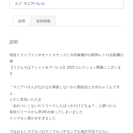
タグ:
マニアパレル
ャ
ツ
2025
説明
追加情報
個
説明
現役ドライブインやオートスナックに今尚稼働中の昭和レトロ自販機の
雄
【うどんそばＴシャツ＆アパレル】2025コレクション開幕にございま
す
「マニアパさんがなかなか再販しないから類似品とか出ちゃうんです
よ」
とのご意見いただき
「あれついこないだリリースしたばっかだけどなぁ？」と調べたら
前回リリースから早3年が経ってしまいました
スミマセン寝かせすぎました
ではおもしろでもパロディでもパチモンでも無許可品でもない