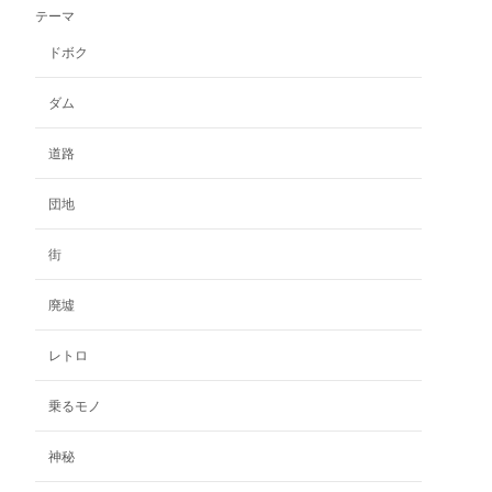
テーマ
は
複
ドボク
数
の
ダム
バ
リ
道路
エ
ー
団地
シ
ョ
ン
街
が
あ
廃墟
り
ま
レトロ
す。
オ
乗るモノ
プ
シ
神秘
ョ
ン