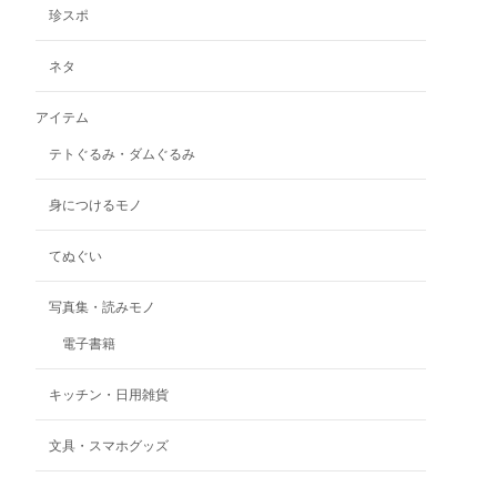
珍スポ
は
商
品
ネタ
ペ
ー
アイテム
ジ
テトぐるみ・ダムぐるみ
か
ら
選
身につけるモノ
択
で
てぬぐい
き
ま
写真集・読みモノ
す
電子書籍
キッチン・日用雑貨
文具・スマホグッズ