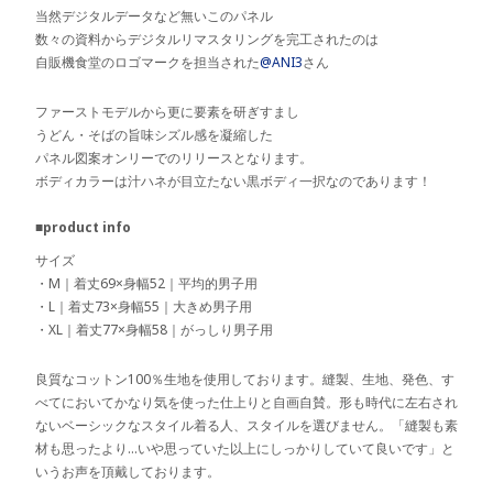
当然デジタルデータなど無いこのパネル
数々の資料からデジタルリマスタリングを完工されたのは
自販機食堂のロゴマークを担当された
@ANI3
さん
ファーストモデルから更に要素を研ぎすまし
うどん・そばの旨味シズル感を凝縮した
パネル図案オンリーでのリリースとなります。
ボディカラーは汁ハネが目立たない黒ボディ一択なのであります！
■product info
サイズ
・M｜着丈69×身幅52｜平均的男子用
・L｜着丈73×身幅55｜大きめ男子用
・XL｜着丈77×身幅58｜がっしり男子用
良質なコットン100％生地を使用しております。縫製、生地、発色、す
べてにおいてかなり気を使った仕上りと自画自賛。形も時代に左右され
ないベーシックなスタイル着る人、スタイルを選びません。「縫製も素
材も思ったより…いや思っていた以上にしっかりしていて良いです」と
いうお声を頂戴しております。