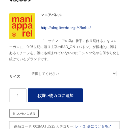
マニアパレル
http://blog.livedoor.jp/r2koba/
「ニッチマニアの為に勝手に作り続ける」をスロ
ーガンに、0.05世紀に渡り主宰のBAD_ON（バドン）が極地的に興味
あるモチーフを、誰にも頼まれていないのにＴシャツ化やら何やら化し
続けているブランドです。
サイズ
う
お買い物カゴに追加
ど
ん
そ
欲しいモノに追加
ば
Ｔ
商品コード:
002MATUS25
カテゴリー:
レトロ
,
身につけるモノ
シ